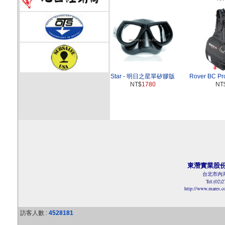
Star - 明日之星單矽膠版
Rover BC 
NT$
1780
NT
東潛實業股
台北市內湖
Tel:(02)
http://www.mares.
訪客人數 :
4528181