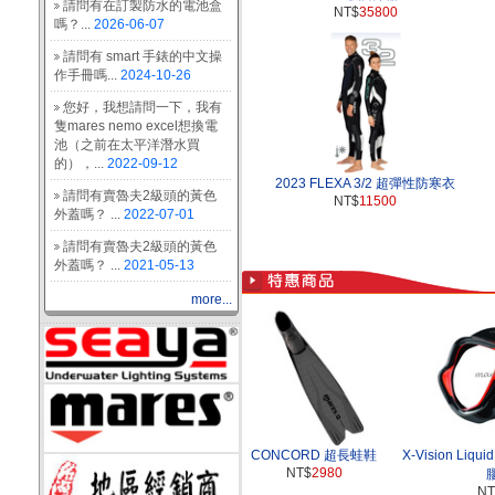
請問有在訂製防水的電池盒
NT$
35800
嗎？...
2026-06-07
請問有 smart 手錶的中文操
作手冊嗎...
2024-10-26
您好，我想請問一下，我有
隻mares nemo excel想換電
池（之前在太平洋潛水買
的），...
2022-09-12
2023 FLEXA 3/2 超彈性防寒衣
請問有賣魯夫2級頭的黃色
NT$
11500
外蓋嗎？ ...
2022-07-01
請問有賣魯夫2級頭的黃色
外蓋嗎？ ...
2021-05-13
more...
CONCORD 超長蛙鞋
X-Vision Liqu
NT$
2980
NT