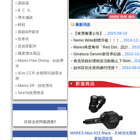
調節器
B. C. Ｄ.
潛水儀錶
蛙鞋
最新消息
面鏡&呼吸管
【東潛搬遷公告】...
2025-09-19
防寒衣
Nemo Wide韌體升級！！！...
2010-12-
其他零配件
Mares再度奪得「Red Dot」設計...
2010
職業潛水商品
Ginaluca Genoni新世界紀錄...
2010-10
Mares Free Diving - 自由潛
會員登錄好禮相送活動截止,T-Shirt...
201
水
如何區別水貨與總代理貨？...
2010-08-
rEvo CCR 全密閉式循環水
肺
Mares XR - 技術潛水
SeaYa技潛燈具
more
目前沒有問卷調查!!
MARES‭ ‬Atlas 62X Black - 天神消光黑限
量版調節器