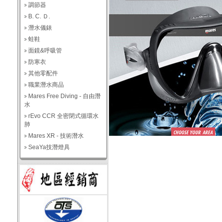
調節器
B. C. Ｄ.
潛水儀錶
蛙鞋
面鏡&呼吸管
防寒衣
其他零配件
職業潛水商品
Mares Free Diving - 自由潛
水
rEvo CCR 全密閉式循環水
肺
Mares XR - 技術潛水
SeaYa技潛燈具