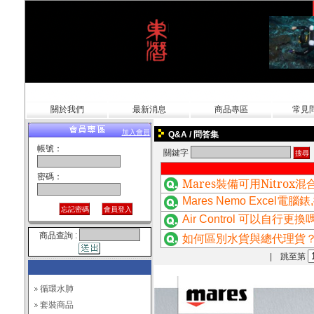
關於我們
最新消息
商品專區
常見
加入會員
Q&A / 問答集
帳號：
關鍵字
密碼：
Mares
裝備可用Nitrox
Mares Nemo Excel
Air Control 可以自行更換
商品查詢 :
如何區別水貨與總代理貨
| 跳至第
循環水肺
套裝商品