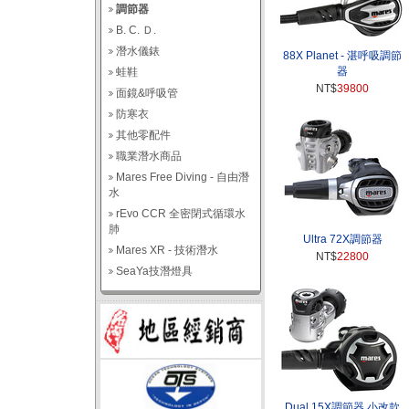
調節器
B. C. Ｄ.
潛水儀錶
88X Planet - 湛呼吸調節
器
蛙鞋
NT$
39800
面鏡&呼吸管
防寒衣
其他零配件
職業潛水商品
Mares Free Diving - 自由潛
水
rEvo CCR 全密閉式循環水
肺
Ultra 72X調節器
Mares XR - 技術潛水
NT$
22800
SeaYa技潛燈具
Dual 15X調節器 小改款