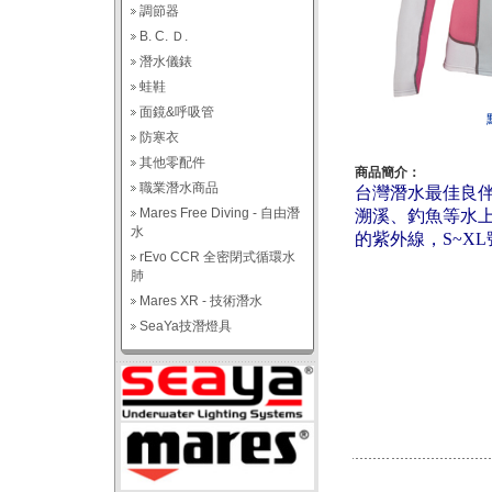
調節器
B. C. Ｄ.
潛水儀錶
蛙鞋
面鏡&呼吸管
防寒衣
其他零配件
商品簡介：
職業潛水商品
台灣潛水最佳良
Mares Free Diving - 自由潛
溯溪、釣魚等水
水
的紫外線，
S~XL
rEvo CCR 全密閉式循環水
肺
Mares XR - 技術潛水
SeaYa技潛燈具