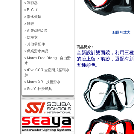
調節器
B. C. Ｄ.
潛水儀錶
蛙鞋
面鏡&呼吸管
點圖可放大
防寒衣
其他零配件
商品簡介：
職業潛水商品
全新設計雙面鏡，利用三種
Mares Free Diving - 自由潛
的臉上留下痕跡，還配有新
水
五種顏色。
rEvo CCR 全密閉式循環水
肺
Mares XR - 技術潛水
SeaYa技潛燈具