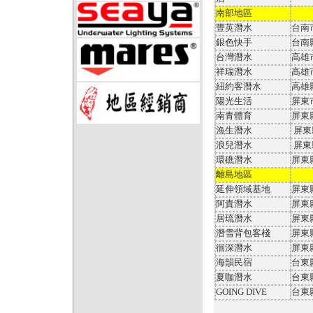
南部地區
豐英潛水
台南
銀色快手
台南
台灣潛水
高雄
祥瑞潛水
高雄
紐約客潛水
高雄
陽光生活
屏東
南青體育
屏東
漁生潛水
屏東
浪兒潛水
屏東
環礁潛水
屏東
離島地區
延伸領域基地
屏東
阿貴潛水
屏東
居琉潛水
屏東
潛雪背包客棧
屏東
徊深潛水
屏東
海韻民宿
台東
夏咖潛水
台東
GOING DIVE
台東