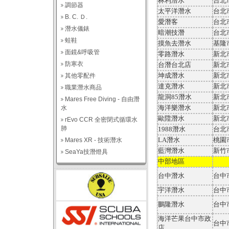
林利潛水
台北
調節器
太平洋潛水
台北
B. C. Ｄ.
愛潛客
台北
潛水儀錶
暗潮技潛
台北
蛙鞋
摸魚去潛水
基隆
面鏡&呼吸管
零路潛水
新北
防寒衣
台潛台北店
新北
坤成潛水
新北
其他零配件
達克潛水
新北
職業潛水商品
龍洞
85
潛水
新北
Mares Free Diving - 自由潛
海洋樂潛水
新北
水
歐陞潛水
新北
rEvo CCR 全密閉式循環水
肺
1988
潛水
台北
LA
潛水
桃園
Mares XR - 技術潛水
藍灣潛水
新竹
SeaYa技潛燈具
中部地區
台中潛水
台中
宇洋潛水
台中
鵬隆潛水
台中
海洋芒果台中市政
台中
店