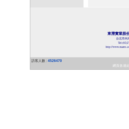
東潛實業股
台北市內湖
Tel:(02)
http://www.mares.
訪客人數 :
4526470
網頁各連