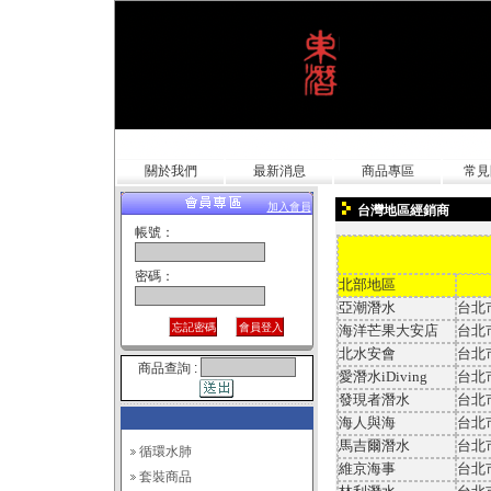
關於我們
最新消息
商品專區
常見
加入會員
台灣地區經銷商
帳號：
密碼：
北部地區
亞潮潛水
台北
海洋芒果大安店
台北
北水安會
台北
商品查詢 :
愛潛水
iDiving
台北
發現者潛水
台北
海人與海
台北
馬吉爾潛水
台北
循環水肺
維京海事
台北
套裝商品